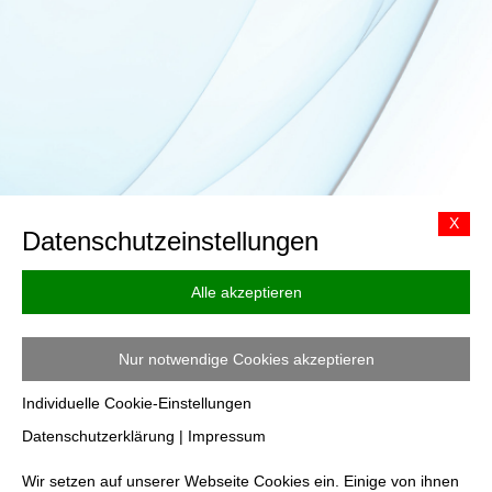
X
Datenschutzeinstellungen
Alle akzeptieren
Vereinigung zur Förderung der Schwingungsmedizin e.
V. · Schönefeldstr. 12 · 57368 Lennestadt
Nur notwendige Cookies akzeptieren
Datenschutzerklärung
·
Impressum
·
Cookies
Individuelle Cookie-Einstellungen
Datenschutzerklärung
|
Impressum
Wir setzen auf unserer Webseite Cookies ein. Einige von ihnen